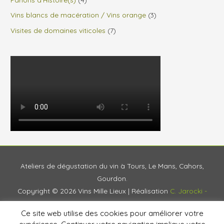
Vins blancs de macération / Vins orange
(3)
Visites de domaines viticoles
(7)
Ateliers de dégustation du vin à Tours, Le Mans, Cahors,
Gourdon.
Copyright © 2026
Vins Mille Lieux
| Réalisation
C. Jarocki -
Agence Vivante
Ce site web utilise des cookies pour améliorer votre
Accueil
Prestations
Blog
À propos