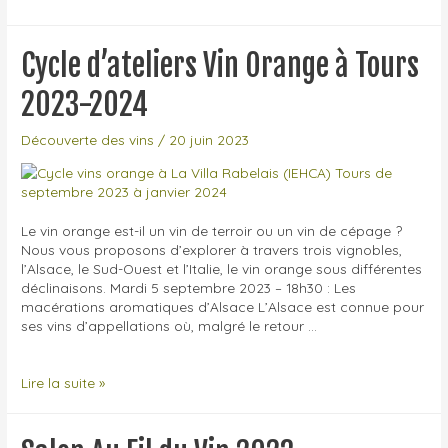
petit
salon
de
Cycle d’ateliers Vin Orange à Tours
vin
artisanal
2023-2024
Découverte des vins
/
20 juin 2023
Le vin orange est-il un vin de terroir ou un vin de cépage ?
Nous vous proposons d’explorer à travers trois vignobles,
l’Alsace, le Sud-Ouest et l’Italie, le vin orange sous différentes
déclinaisons. Mardi 5 septembre 2023 – 18h30 : Les
macérations aromatiques d’Alsace L’Alsace est connue pour
ses vins d’appellations où, malgré le retour …
Cycle
Lire la suite »
d’ateliers
Vin
Orange