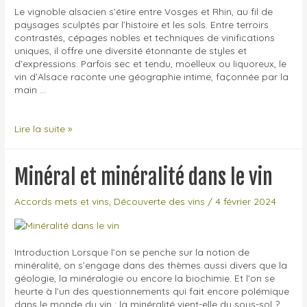
Le vignoble alsacien s’étire entre Vosges et Rhin, au fil de
paysages sculptés par l’histoire et les sols. Entre terroirs
contrastés, cépages nobles et techniques de vinifications
uniques, il offre une diversité étonnante de styles et
d’expressions. Parfois sec et tendu, moelleux ou liquoreux, le
vin d’Alsace raconte une géographie intime, façonnée par la
main …
Cycle
Lire la suite »
d’ateliers
Vignoble
alsacien
Minéral et minéralité dans le vin
–
crus
Accords mets et vins
,
Découverte des vins
/
4 février 2024
classés,
cépages
et
vinification
Introduction Lorsque l’on se penche sur la notion de
–
minéralité, on s’engage dans des thèmes aussi divers que la
printemps
géologie, la minéralogie ou encore la biochimie. Et l’on se
2026
heurte à l’un des questionnements qui fait encore polémique
dans le monde du vin : la minéralité vient-elle du sous-sol ?