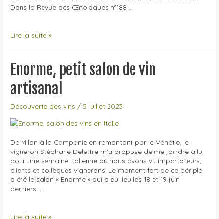
Dans la Revue des Œnologues n°188 …
Minéral
Lire la suite »
et
minéralité
dans
Enorme, petit salon de vin
le
vin
artisanal
Découverte des vins
/
5 juillet 2023
De Milan à la Campanie en remontant par la Vénétie, le
vigneron Stéphane Delettre m’a proposé de me joindre à lui
pour une semaine italienne où nous avons vu importateurs,
clients et collègues vignerons. Le moment fort de ce périple
a été le salon « Enorme » qui a eu lieu les 18 et 19 juin
derniers. …
Enorme,
Lire la suite »