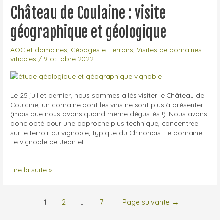
modestes
Château de Coulaine : visite
2022
géographique et géologique
AOC et domaines
,
Cépages et terroirs
,
Visites de domaines
viticoles
/
9 octobre 2022
Le 25 juillet dernier, nous sommes allés visiter le Château de
Coulaine, un domaine dont les vins ne sont plus à présenter
(mais que nous avons quand même dégustés !). Nous avons
donc opté pour une approche plus technique, concentrée
sur le terroir du vignoble, typique du Chinonais. Le domaine
Le vignoble de Jean et …
Château
Lire la suite »
de
Coulaine
:
Pagination
1
2
…
7
Page suivante
→
visite
des
géographique