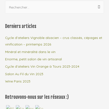
et
R
publications
géologique
e
c
h
Derniers articles
e
r
Cycle d’ateliers Vignoble alsacien – crus classés, cépages et
c
vinification – printemps 2026
h
Minéral et minéralité dans le vin
e
Enorme, petit salon de vin artisanal
r
Cycle d’ateliers Vin Orange à Tours 2023-2024
Salon Au Fil du Vin 2023
:
Wine Paris 2023
Retrouvons-nous sur les réseaux :)