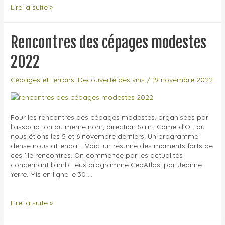
Ateliers
Lire la suite »
de
dégustation
en
Rencontres des cépages modestes
Touraine
2022
Cépages et terroirs
,
Découverte des vins
/
19 novembre 2022
Pour les rencontres des cépages modestes, organisées par
l’association du même nom, direction Saint-Côme-d’Olt où
nous étions les 5 et 6 novembre derniers. Un programme
dense nous attendait. Voici un résumé des moments forts de
ces 11e rencontres. On commence par les actualités
concernant l’ambitieux programme CepAtlas, par Jeanne
Yerre. Mis en ligne le 30 …
Rencontres
Lire la suite »
des
cépages