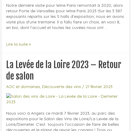
Notre dernière visite pour Wine Paris remontait à 2020, alors
retour Porte de Versailles pour Wine Paris 2023 !Sur les 3 387
exposants répartis sur les 5 halls d’exposition, nous en avons
visité plus d’une trentaine. Il a fallu faire un choix, en voici 8,
en bio, dont l’accueil et toutes les cuvées nous ont …
Wine
Lire la suite »
Paris
2023
La Levée de la Loire 2023 – Retour
de salon
AOC et domaines
,
Découverte des vins
/
21 février 2023
Nous voici à Angers ce mardi 7 février 2023, au parc des
expositions pour le Salon des Vins de Loire/La Levée de la
Loire/Demeter. C’est toujours l’occasion de faire de belles
découvertes et le plaisir de revoir les copains ! Trois ou