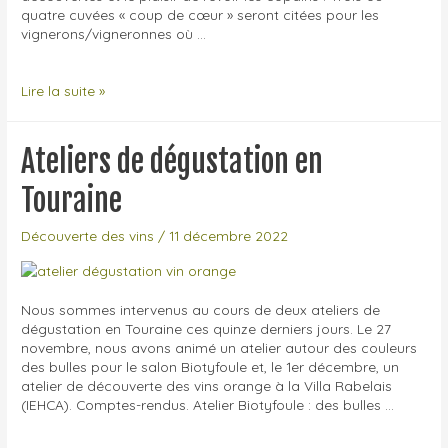
quatre cuvées « coup de cœur » seront citées pour les
vignerons/vigneronnes où …
La
Lire la suite »
Levée
de
la
Ateliers de dégustation en
Loire
2023
Touraine
–
Retour
Découverte des vins
/
11 décembre 2022
de
salon
Nous sommes intervenus au cours de deux ateliers de
dégustation en Touraine ces quinze derniers jours. Le 27
novembre, nous avons animé un atelier autour des couleurs
des bulles pour le salon Biotyfoule et, le 1er décembre, un
atelier de découverte des vins orange à la Villa Rabelais
(IEHCA). Comptes-rendus. Atelier Biotyfoule : des bulles …