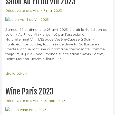
Salon Au Fil du Vin 2023
à
Tours
Découverte des vins
/
7 mai 2023
2023-
2024
Samedi 22 et dimanche 23 avril 2023, c’était la 9e édition du
salon « Au Fil du Vin » organisé par l’association
Naturellement Vin. L’Espace Vézère-Causse à Saint-
Pantaléon-de-Larche, tout près de Brive-la-Gaillarde en
Corrèze, accueillant une quarantaine d’exposants. Comme
toujours, il y a du beau monde sur ce salon : Kévin Barbet,
Didier Mouton, Jérémie Illouz, Luc …
Salon
Lire la suite »
Au
Fil
du
Wine Paris 2023
Vin
2023
Découverte des vins
/
16 mars 2023