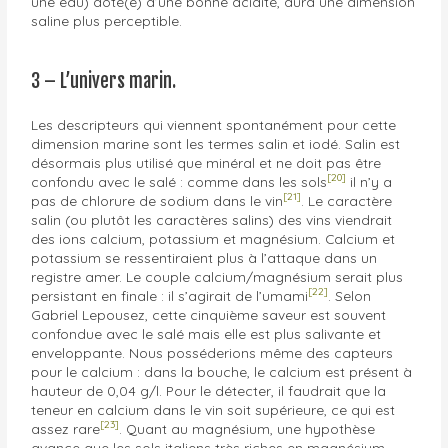
une eau) doté(e) d’une bonne acidité, aura une dimension
saline plus perceptible.
3 – L’univers marin.
Les descripteurs qui viennent spontanément pour cette
dimension marine sont les termes salin et iodé. Salin est
désormais plus utilisé que minéral et ne doit pas être
[20]
confondu avec le salé : comme dans les sols
il n’y a
[21]
pas de chlorure de sodium dans le vin
. Le caractère
salin (ou plutôt les caractères salins) des vins viendrait
des ions calcium, potassium et magnésium. Calcium et
potassium se ressentiraient plus à l’attaque dans un
registre amer. Le couple calcium/magnésium serait plus
[22]
persistant en finale : il s’agirait de l’umami
. Selon
Gabriel Lepousez, cette cinquième saveur est souvent
confondue avec le salé mais elle est plus salivante et
enveloppante. Nous posséderions même des capteurs
pour le calcium : dans la bouche, le calcium est présent à
hauteur de 0,04 g/l. Pour le détecter, il faudrait que la
teneur en calcium dans le vin soit supérieure, ce qui est
[23]
assez rare
. Quant au magnésium, une hypothèse
avance que les sols italiens très riches en magnésium