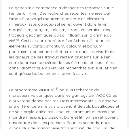
La géochimie commence à donner des réponses sur le
lien terroir – vin. Des recherches récentes menées par
Simon Blotevogel montrent que certains éléments
minéraux issus du sous-sol se retrouvent dans le vin :
magnésium, baryum, calcium, strontium seraient des
traceurs géochimiques du sol influant sur la chimie du
[16]
[17]
vin
. Ceci est corroboré par Eva Schreck
pour les
éléments suivants : strontium, calcium et baryum
pourraient donner un « effet terroir » dans les vins. Mais
les auteurs de ces travaux restent prudents sur le lien
entre la présence avérée de ces éléments et leurs rôles
dans l’aromatique du vin : les recherches sur le sujet n’en
sont qu’aux balbutiements, donc à suivre !
[18]
Le programme VINORA
pour la recherche de
marqueurs volcaniques dans les gamays de l’AOC Côtes
d’Auvergne donne des résultats intéressants. On observe
une différence entre vins provenant de sols basaltiques et
de sols argilo-calcaires : sodium, strontium et, dans une
moindre mesure, potassium, bore et lithium se retrouvent
davantage dans les premiers. Pour les seconds, nous
avons plus de manganèse (majoritaire), de calcium, de