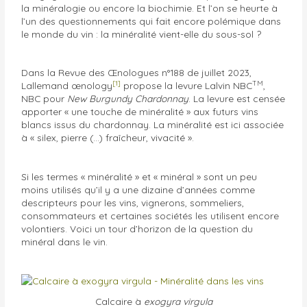
la minéralogie ou encore la biochimie. Et l’on se heurte à
l’un des questionnements qui fait encore polémique dans
le monde du vin : la minéralité vient-elle du sous-sol ?
Dans la Revue des Œnologues n°188 de juillet 2023,
[1]
TM
Lallemand œnology
propose la levure Lalvin NBC
,
NBC pour
New Burgundy Chardonnay
. La levure est censée
apporter « une touche de minéralité » aux futurs vins
blancs issus du chardonnay. La minéralité est ici associée
à « silex, pierre (…) fraîcheur, vivacité ».
Si les termes « minéralité » et « minéral » sont un peu
moins utilisés qu’il y a une dizaine d’années comme
descripteurs pour les vins, vignerons, sommeliers,
consommateurs et certaines sociétés les utilisent encore
volontiers. Voici un tour d’horizon de la question du
minéral dans le vin.
Calcaire à
exogyra virgula