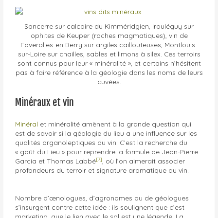
Sancerre sur calcaire du Kimméridgien, Irouléguy sur
ophites de Keuper (roches magmatiques), vin de
Faverolles-en Berry sur argiles caillouteuses, Montlouis-
sur-Loire sur chailles, sables et limons à silex. Ces terroirs
sont connus pour leur « minéralité », et certains n’hésitent
pas à faire référence à la géologie dans les noms de leurs
cuvées.
Minéraux et vin
Minéral
et minéralité amènent à la grande question qui
est de savoir si la géologie du lieu a une influence sur les
qualités organoleptiques du vin. C’est la recherche du
« goût du Lieu » pour reprendre la formule de Jean-Pierre
[7]
Garcia et Thomas Labbé
, où l’on aimerait associer
profondeurs du terroir et signature aromatique du vin.
Nombre d’œnologues, d’agronomes ou de géologues
s’insurgent contre cette idée : ils soulignent que c’est
marketing, que le lien avec le sol est une légende. La