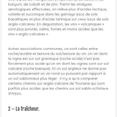
baryum, de cobalt et de zinc. Parmi les analyses
œnologiques effectuées, on relève plus d’acides lactique,
volatile et succinique dans les gamays issus de sols
basaltiques et plus d’acide tartrique sur ceux issus de sols
argilo-calcaires. En dégustation, les vins « volcaniques »
sont plus poivrés, salins, fumés et moins acides que les
vins « argilo-calcaires ».
Autres associations communes, ce sont celles entre
roche/acidité et texture du sol/texture du vin. Un vin dont
la vigne est sur sol granitique (roche acide) n’est pas
forcément plus acide qu’un vin dont les vignes sont sur sol
calcaire (roche basique). Et un sol argileux ne donne pas
automatiquement un vin rond ou puissant par rapport à
un sol sablonneux plus léger : il n’y a qu’à comparer
certains chenins sur argilo-calcaire de Touraine qui sont
parfois plus acides que les chenins sur sol sablo-schisteux
d’Anjou.
2 – La fraîcheur.