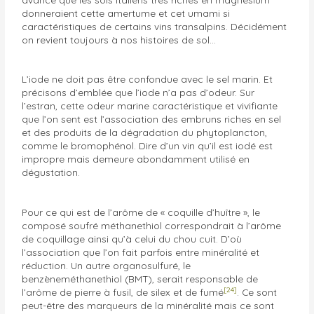
donneraient cette amertume et cet umami si
caractéristiques de certains vins transalpins. Décidément
on revient toujours à nos histoires de sol…
L’iode ne doit pas être confondue avec le sel marin. Et
précisons d’emblée que l’iode n’a pas d’odeur. Sur
l’estran, cette odeur marine caractéristique et vivifiante
que l’on sent est l’association des embruns riches en sel
et des produits de la dégradation du phytoplancton,
comme le bromophénol. Dire d’un vin qu’il est iodé est
impropre mais demeure abondamment utilisé en
dégustation.
Pour ce qui est de l’arôme de « coquille d’huître », le
composé soufré méthanethiol correspondrait à l’arôme
de coquillage ainsi qu’à celui du chou cuit. D’où
l’association que l’on fait parfois entre minéralité et
réduction. Un autre organosulfuré, le
benzèneméthanethiol (BMT), serait responsable de
[24]
l’arôme de pierre à fusil, de silex et de fumé
. Ce sont
peut-être des marqueurs de la minéralité mais ce sont