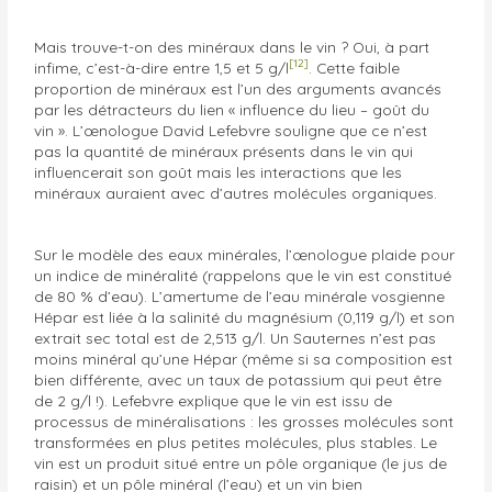
Mais trouve-t-on des minéraux dans le vin ? Oui, à part
[12]
infime, c’est-à-dire entre 1,5 et 5 g/l
. Cette faible
proportion de minéraux est l’un des arguments avancés
par les détracteurs du lien « influence du lieu – goût du
vin ». L’œnologue David Lefebvre souligne que ce n’est
pas la quantité de minéraux présents dans le vin qui
influencerait son goût mais les interactions que les
minéraux auraient avec d’autres molécules organiques.
Sur le modèle des eaux minérales, l’œnologue plaide pour
un indice de minéralité (rappelons que le vin est constitué
de 80 % d’eau). L’amertume de l’eau minérale vosgienne
Hépar est liée à la salinité du magnésium (0,119 g/l) et son
extrait sec total est de 2,513 g/l. Un Sauternes n’est pas
moins minéral qu’une Hépar (même si sa composition est
bien différente, avec un taux de potassium qui peut être
de 2 g/l !). Lefebvre explique que le vin est issu de
processus de minéralisations : les grosses molécules sont
transformées en plus petites molécules, plus stables. Le
vin est un produit situé entre un pôle organique (le jus de
raisin) et un pôle minéral (l’eau) et un vin bien