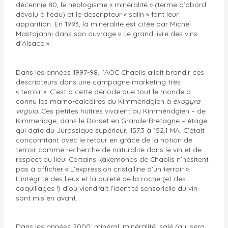
décennie 80, le néologisme « minéralité » (terme d’abord
dévolu à l’eau) et le descripteur « salin » font leur
apparition. En 1993, la minéralité est citée par Michel
Mastojanni dans son ouvrage « Le grand livre des vins
d’Alsace ».
Dans les années 1997-98, l’AOC Chablis allait brandir ces
descripteurs dans une campagne marketing très
« terroir ». C’est à cette période que tout le monde a
connu les marno-calcaires du Kimméridgien à
exogyra
virgula
. Ces petites huîtres vivaient au Kimméridgien – de
Kimmeridge, dans le Dorset en Grande-Bretagne – étage
qui date du Jurassique supérieur, 157,3 à 152,1 MA. C’était
concomitant avec le retour en grâce de la notion de
terroir comme recherche de naturalité dans le vin et de
respect du lieu. Certains kakemonos de Chablis n’hésitent
pas à afficher « L’expression cristalline d’un terroir ».
L’intégrité des lieux et la pureté de la roche (et des
coquillages !) d’où viendrait l’identité sensorielle du vin
sont mis en avant.
Dans les années 2000, minéral, minéralité, salé (qui sera