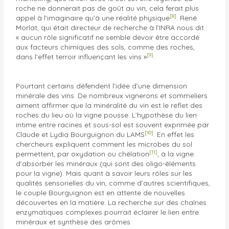
roche ne donnerait pas de goût au vin, cela ferait plus
[8]
appel à l’imaginaire qu’à une réalité physique
. René
Morlat, qui était directeur de recherche à l’INRA nous dit :
« aucun rôle significatif ne semble devoir être accordé
aux facteurs chimiques des sols, comme des roches,
[9]
dans l’effet terroir influençant les vins »
.
Pourtant certains défendent l’idée d’une dimension
minérale des vins. De nombreux vignerons et sommeliers
aiment affirmer que la minéralité du vin est le reflet des
roches du lieu où la vigne pousse. L’hypothèse du lien
intime entre racines et sous-sol est souvent exprimée par
[10]
Claude et Lydia Bourguignon du LAMS
. En effet les
chercheurs expliquent comment les microbes du sol
[11]
permettent, par oxydation ou chélation
, à la vigne
d’absorber les minéraux (qui sont des oligo-éléments
pour la vigne). Mais quant à savoir leurs rôles sur les
qualités sensorielles du vin, comme d’autres scientifiques,
le couple Bourguignon est en attente de nouvelles
découvertes en la matière. La recherche sur des chaînes
enzymatiques complexes pourrait éclairer le lien entre
minéraux et synthèse des arômes.