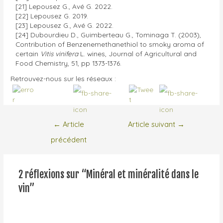
[21] Lepousez G., Avé G. 2022.
[22] Lepousez G. 2019.
[23] Lepousez G., Avé G. 2022.
[24] Dubourdieu D., Guimberteau G., Tominaga T. (2003),
Contribution of Benzenemethanethiol to smoky aroma of
certain
Vitis vinifera
L. wines, Journal of Agricultural and
Food Chemistry, 51, pp 1373-1376.
Retrouvez-nous sur les réseaux :
←
Article
Article suivant
→
précédent
2 réflexions sur “Minéral et minéralité dans le
vin”