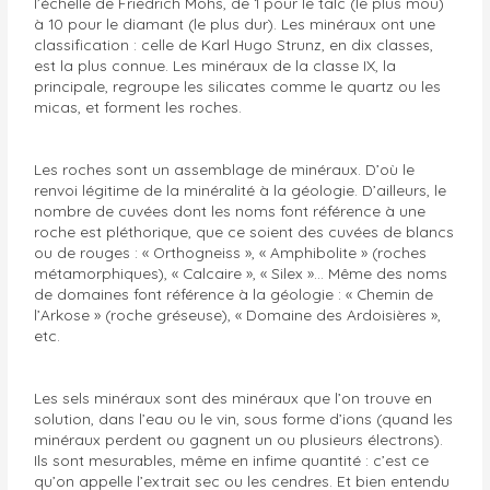
l’échelle de Friedrich Mohs, de 1 pour le talc (le plus mou)
à 10 pour le diamant (le plus dur). Les minéraux ont une
classification : celle de Karl Hugo Strunz, en dix classes,
est la plus connue. Les minéraux de la classe IX, la
principale, regroupe les silicates comme le quartz ou les
micas, et forment les roches.
Les roches sont un assemblage de minéraux. D’où le
renvoi légitime de la minéralité à la géologie. D’ailleurs, le
nombre de cuvées dont les noms font référence à une
roche est pléthorique, que ce soient des cuvées de blancs
ou de rouges : « Orthogneiss », « Amphibolite » (roches
métamorphiques), « Calcaire », « Silex »… Même des noms
de domaines font référence à la géologie : « Chemin de
l’Arkose » (roche gréseuse), « Domaine des Ardoisières »,
etc.
Les sels minéraux sont des minéraux que l’on trouve en
solution, dans l’eau ou le vin, sous forme d’ions (quand les
minéraux perdent ou gagnent un ou plusieurs électrons).
Ils sont mesurables, même en infime quantité : c’est ce
qu’on appelle l’extrait sec ou les cendres. Et bien entendu