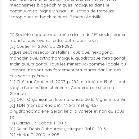
mécanismes biogéochimiques impliqués dans le
continuum sol-vigne-vin par l’utilisation de traceurs
isotopiques et biochimiques, Réseau Agriville.
e
[1] Société canadienne créée à la fin du 19
siècle, leader
mondial des levures, entre autre pour le vin.
[2] Coutier M. 2007, pp 281-282.
[3]Les sept réseaux cristallins : cubique, hexagonal,
monoclinique, orthorhombique, quadratique (tétragonal),
triclinique, trigonal. Tous les minéraux (comme l’opale ou
l’ambre) ne sont pas forcément structurés par l’un des
ces sept systèmes.
[4] Cité par Coutier M. 2007, p 282, et daté de 1946 : il doit
s’agit d’une édition ultérieure. Cauderan se situe en
Gironde.
[5] OIV : Organisation Internationale de la Vigne et du Vin.
[6] TDN (norisoprénoïde) : 1,1,6-triméthyl-1,2-
dihydronaphtalène. Serait lié à la variété et non au sous-
sol.
[7] Garcia JP., Labbé T. 2013.
[8] Selon Denis Dubourdieu, cité par Bal F. 2013.
[9] Morlat R. 2010, p 205.