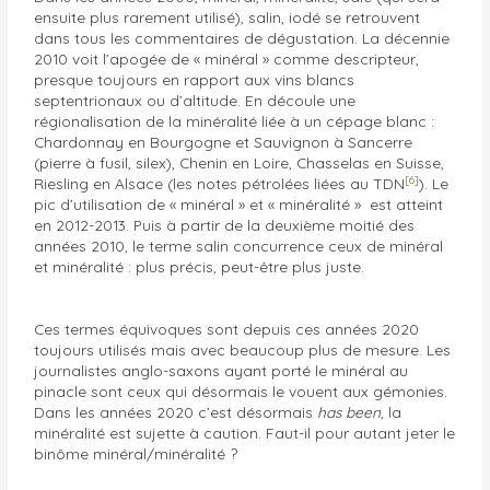
ensuite plus rarement utilisé), salin, iodé se retrouvent
dans tous les commentaires de dégustation. La décennie
2010 voit l’apogée de « minéral » comme descripteur,
presque toujours en rapport aux vins blancs
septentrionaux ou d’altitude. En découle une
régionalisation de la minéralité liée à un cépage blanc :
Chardonnay en Bourgogne et Sauvignon à Sancerre
(pierre à fusil, silex), Chenin en Loire, Chasselas en Suisse,
[6]
Riesling en Alsace (les notes pétrolées liées au TDN
). Le
pic d’utilisation de « minéral » et « minéralité » est atteint
en 2012-2013. Puis à partir de la deuxième moitié des
années 2010, le terme salin concurrence ceux de minéral
et minéralité : plus précis, peut-être plus juste.
Ces termes équivoques sont depuis ces années 2020
toujours utilisés mais avec beaucoup plus de mesure. Les
journalistes anglo-saxons ayant porté le minéral au
pinacle sont ceux qui désormais le vouent aux gémonies.
Dans les années 2020 c’est désormais
has been
, la
minéralité est sujette à caution. Faut-il pour autant jeter le
binôme minéral/minéralité ?