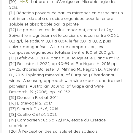
[10]
LAMS
: Laboratoire d’Analyse en Microbiologie des
Sols.
[11] Réaction provoquée par les microbes en associant un
nutriment du sol à un acide organique pour le rendre
soluble et absorbable par la plante.
[12] Le potassium est le plus important, entre 1 et 2g/l.
Suivent le magnésium et le calcium, chacun entre 0,06 à
0,2 g/l, le sodium 0,01 à 0,04, le fer 0,01 à 0,02, puis
cuivre, manganèse… À titre de comparaison, les
composés organiques totalisent entre 100 et 200 g/l.
[13] Lefebvre D. 2014, dans « Le Rouge et le Blanc » n° 112.
[14] Ballester J. 2022, pp 90-99 et Rodrigues H. 2016 pp
24-25, d’après Ballester J., Mihnea M., Peyron D., Valentin
D., 2013, Exploring minerality of Burgundy Chardonnay
wines : A sensory approach with wine experts and trained
planelists. Australian Journal of Grape and Wine
Research, 19 (2006), pp 140-152.
[15] Deneulin P. et al. 2014.
[16] Blotevogel S. 2017.
[17] Schreck E.
et al
., 2016.
[18] Coelho C
et al
., 2021.
[19] Campanien : 83,6 à 72,1 MA, étage du Crétacé
supérieur.
[20] À l’exception des salisols et des sodisols.