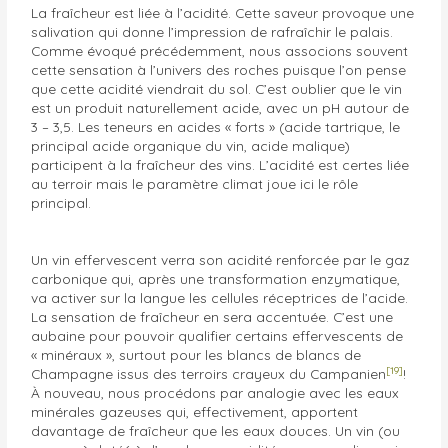
La fraîcheur est liée à l’acidité. Cette saveur provoque une
salivation qui donne l’impression de rafraîchir le palais.
Comme évoqué précédemment, nous associons souvent
cette sensation à l’univers des roches puisque l’on pense
que cette acidité viendrait du sol. C’est oublier que le vin
est un produit naturellement acide, avec un pH autour de
3 – 3,5. Les teneurs en acides « forts » (acide tartrique, le
principal acide organique du vin, acide malique)
participent à la fraîcheur des vins. L’acidité est certes liée
au terroir mais le paramètre climat joue ici le rôle
principal.
Un vin effervescent verra son acidité renforcée par le gaz
carbonique qui, après une transformation enzymatique,
va activer sur la langue les cellules réceptrices de l’acide.
La sensation de fraîcheur en sera accentuée. C’est une
aubaine pour pouvoir qualifier certains effervescents de
« minéraux », surtout pour les blancs de blancs de
[19]
Champagne issus des terroirs crayeux du Campanien
!
À nouveau, nous procédons par analogie avec les eaux
minérales gazeuses qui, effectivement, apportent
davantage de fraîcheur que les eaux douces. Un vin (ou