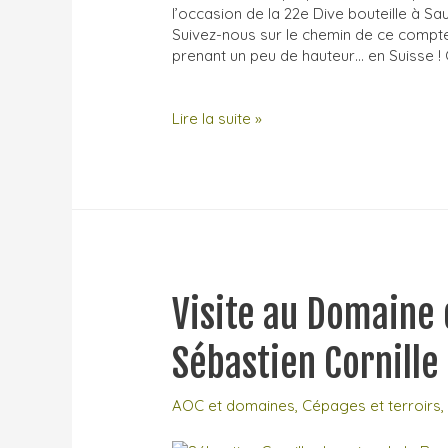
l’occasion de la 22e Dive bouteille à Sau
Suivez-nous sur le chemin de ce comp
prenant un peu de hauteur… en Suisse !
La
Lire la suite »
Dive
Bouteille
2022
:
visite
et
dégustations
Visite au Domaine 
Sébastien Cornille
AOC et domaines
,
Cépages et terroirs