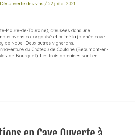
,
Découverte des vins
/
22 juillet 2021
inte-Maure-de-Touraine), creusées dans une
e nous avons co-organisé et animé la journée cave
y de Noüel. Deux autres vignerons,
nnaventure du Château de Coulaine (Beaumont-en-
olas-de-Bourgueil). Les trois domaines sont en …
ations en Cave Ouverte à