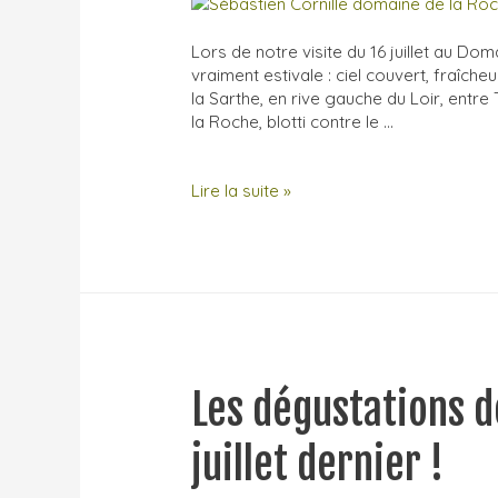
Lors de notre visite du 16 juillet au Do
vraiment estivale : ciel couvert, fraîc
la Sarthe, en rive gauche du Loir, ent
la Roche, blotti contre le …
Visite
Lire la suite »
au
Domaine
de
la
Roche
Bleue,
Sébastien
Cornille
Les dégustations d
(Sarthe)
juillet dernier !