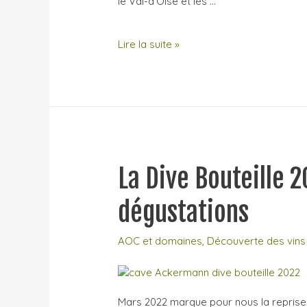
le Val-d’Oise et les …
Visite
Lire la suite »
au
Domaine
Delettre
(Saint-
Nicolas-
de-
Bourgueil)
La Dive Bouteille 20
dégustations
AOC et domaines
,
Découverte des vins
Mars 2022 marque pour nous la reprise