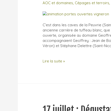
AOC et domaines
,
Cépages et terroirs
C’est dans les caves de la Peuvrie (Sa
ancienne carrière de tuffeau blanc, qu
ouverte, organisée au domaine Geoffre
accompagnaient Geoffrey : Jean de Bo
Véron) et Stéphane Delettre (Saint-Nic
Les
Lire la suite »
dégustations
de
la
cave
ouverte
du
17
juillet
17 juillet : Dégust
dernier