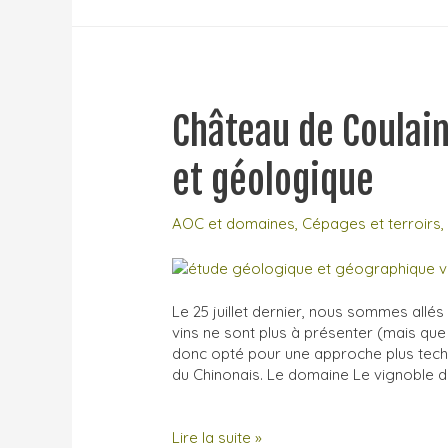
Loire
2023
–
Retour
de
Château de Coulain
salon
et géologique
AOC et domaines
,
Cépages et terroirs
Le 25 juillet dernier, nous sommes allés
vins ne sont plus à présenter (mais q
donc opté pour une approche plus techni
du Chinonais. Le domaine Le vignoble d
Château
Lire la suite »