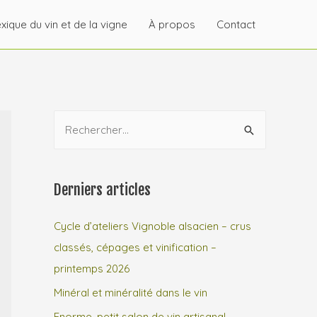
xique du vin et de la vigne
À propos
Contact
R
e
c
h
Derniers articles
e
r
Cycle d’ateliers Vignoble alsacien – crus
c
classés, cépages et vinification –
h
printemps 2026
e
Minéral et minéralité dans le vin
r
Enorme, petit salon de vin artisanal