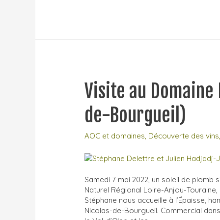
de
Coulaine
:
visite
géographique
et
géologique
Visite au Domaine 
de-Bourgueil)
AOC et domaines
,
Découverte des vins
Samedi 7 mai 2022, un soleil de plomb s
Naturel Régional Loire-Anjou-Touraine
Stéphane nous accueille à l’Épaisse, h
Nicolas-de-Bourgueil. Commercial dans 