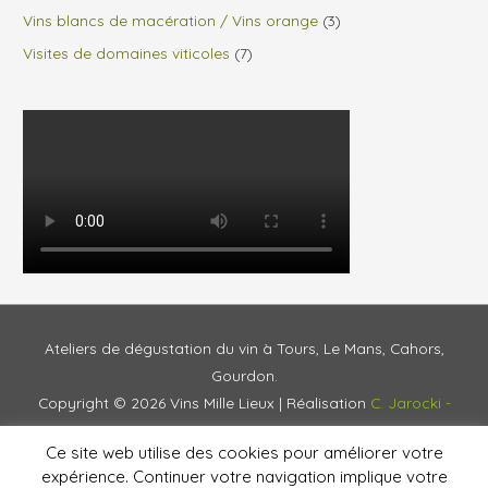
Vins blancs de macération / Vins orange
(3)
Visites de domaines viticoles
(7)
Ateliers de dégustation du vin à Tours, Le Mans, Cahors,
Gourdon.
Copyright © 2026
Vins Mille Lieux
| Réalisation
C. Jarocki -
Agence Vivante
Ce site web utilise des cookies pour améliorer votre
Accueil
Prestations
Blog
À propos
expérience. Continuer votre navigation implique votre