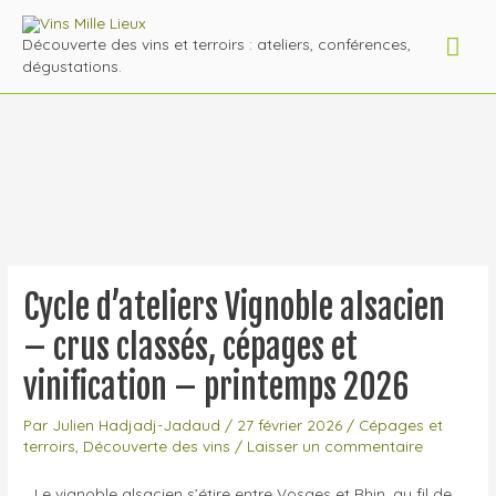
Découverte des vins et terroirs : ateliers, conférences,
dégustations.
Cycle d’ateliers Vignoble alsacien
– crus classés, cépages et
vinification – printemps 2026
Par
Julien Hadjadj-Jadaud
/
27 février 2026
/
Cépages et
terroirs
,
Découverte des vins
/
Laisser un commentaire
Le vignoble alsacien s’étire entre Vosges et Rhin, au fil de