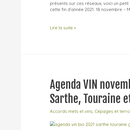
présents sur ces réseaux, voici un peti
cette fin d’année 2021. 18 novembre – M
Les
Lire la suite »
rencontres
de
novembre
et
décembre
2021
Agenda VIN novem
Sarthe, Touraine et
Accords mets et vins
,
Cépages et terro