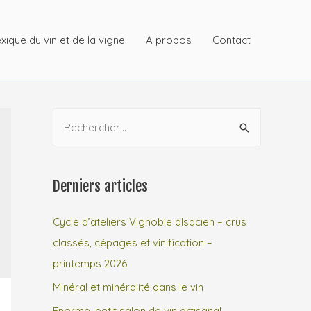
xique du vin et de la vigne
À propos
Contact
R
e
c
h
Derniers articles
e
r
Cycle d’ateliers Vignoble alsacien – crus
c
classés, cépages et vinification –
h
printemps 2026
e
Minéral et minéralité dans le vin
r
Enorme, petit salon de vin artisanal