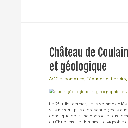
des
cépages
modestes
2022
Château de Coulain
et géologique
AOC et domaines
,
Cépages et terroirs
Le 25 juillet dernier, nous sommes allés
vins ne sont plus à présenter (mais q
donc opté pour une approche plus techni
du Chinonais. Le domaine Le vignoble d