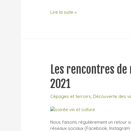
Château
Lire la suite »
de
Coulaine
:
visite
géographique
et
géologique
Les rencontres de
2021
Cépages et terroirs
,
Découverte des vi
Nous faisons régulièrement un retour sur
réseaux sociaux (Facebook, Instagram e