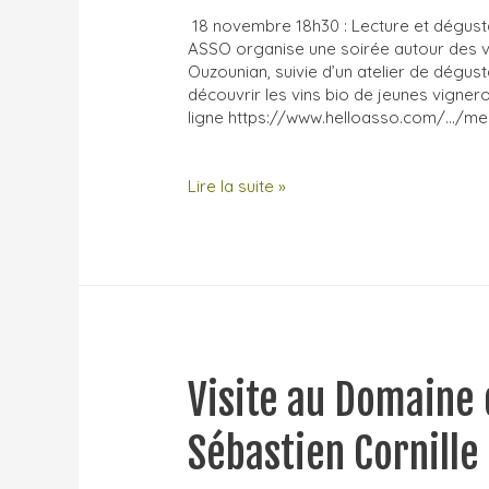
18 novembre 18h30 : Lecture et dégust
ASSO organise une soirée autour des vins
Ouzounian, suivie d’un atelier de dégust
découvrir les vins bio de jeunes vigner
ligne https://www.helloasso.com/…/me
Agenda
Lire la suite »
VIN
novembre
et
décembre
en
Sarthe,
Touraine
et
Visite au Domaine 
dans
le
Lot
Sébastien Cornille
!