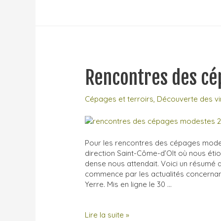
Vignoble
alsacien
–
crus
classés,
cépages
et
Rencontres des cé
vinification
–
printemps
Cépages et terroirs
,
Découverte des vi
2026
Pour les rencontres des cépages mode
direction Saint-Côme-d’Olt où nous éti
dense nous attendait. Voici un résumé 
commence par les actualités concernan
Yerre. Mis en ligne le 30 …
Rencontres
Lire la suite »