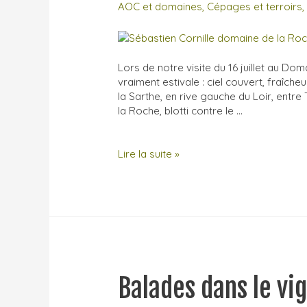
AOC et domaines
,
Cépages et terroirs
Lors de notre visite du 16 juillet au Do
vraiment estivale : ciel couvert, fraîc
la Sarthe, en rive gauche du Loir, ent
la Roche, blotti contre le …
Visite
Lire la suite »
au
Domaine
de
la
Roche
Bleue,
Sébastien
Cornille
Balades dans le vi
(Sarthe)