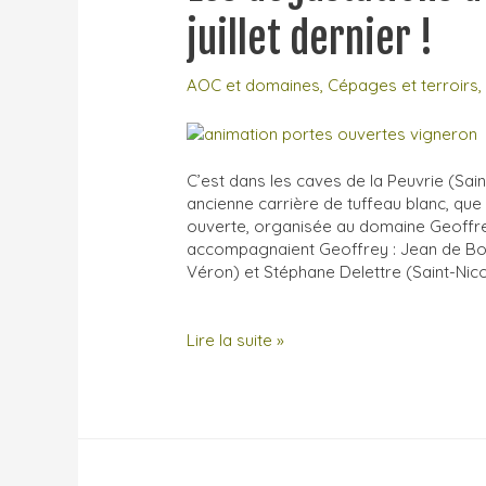
juillet dernier !
AOC et domaines
,
Cépages et terroirs
C’est dans les caves de la Peuvrie (Sa
ancienne carrière de tuffeau blanc, qu
ouverte, organisée au domaine Geoffre
accompagnaient Geoffrey : Jean de Bo
Véron) et Stéphane Delettre (Saint-Nic
Les
Lire la suite »
dégustations
de
la
cave
ouverte
du