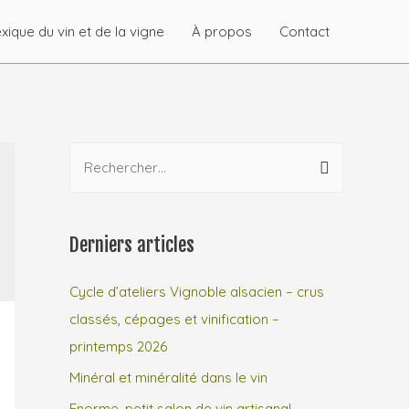
xique du vin et de la vigne
À propos
Contact
R
e
c
h
Derniers articles
e
r
Cycle d’ateliers Vignoble alsacien – crus
c
classés, cépages et vinification –
h
printemps 2026
e
Minéral et minéralité dans le vin
r
Enorme, petit salon de vin artisanal