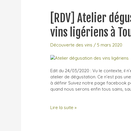
17
juillet
[RDV] Atelier dégu
dernier
!
vins ligériens à To
Découverte des vins
/
5 mars 2020
Edit du 24/03/2020 : Vu le contexte, il 
atelier de dégustation. Ce n’est pas un
à définir Suivez notre page facebook p
quand nous serons enfin tous sains, sauf
[RDV]
Lire la suite »
Atelier
dégustation
: