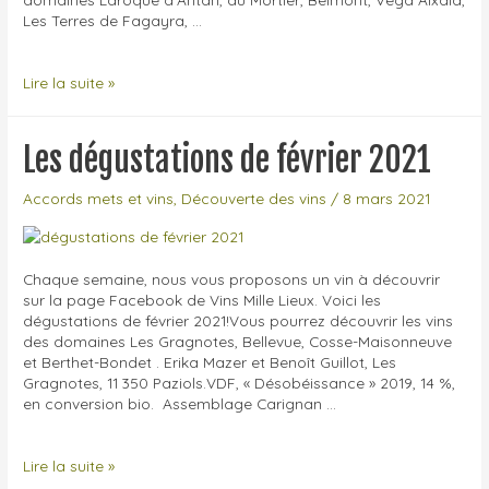
Les Terres de Fagayra, …
Les
Lire la suite »
dégustations
de
mars,
Les dégustations de février 2021
avril
et
Accords mets et vins
,
Découverte des vins
/
8 mars 2021
mai
2021
Chaque semaine, nous vous proposons un vin à découvrir
sur la page Facebook de Vins Mille Lieux. Voici les
dégustations de février 2021!Vous pourrez découvrir les vins
des domaines Les Gragnotes, Bellevue, Cosse-Maisonneuve
et Berthet-Bondet . Erika Mazer et Benoît Guillot, Les
Gragnotes, 11 350 Paziols.VDF, « Désobéissance » 2019, 14 %,
en conversion bio. Assemblage Carignan …
Les
Lire la suite »
dégustations