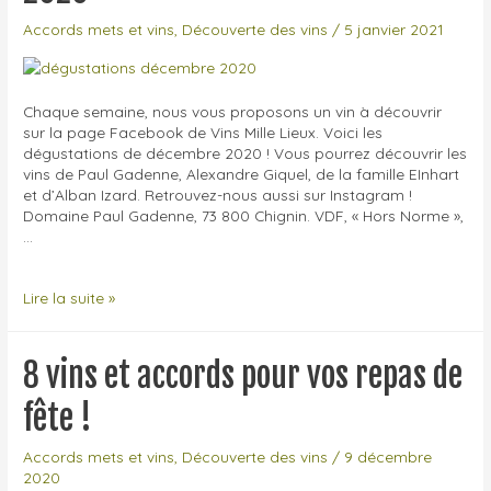
Accords mets et vins
,
Découverte des vins
/
5 janvier 2021
Chaque semaine, nous vous proposons un vin à découvrir
sur la page Facebook de Vins Mille Lieux. Voici les
dégustations de décembre 2020 ! Vous pourrez découvrir les
vins de Paul Gadenne, Alexandre Giquel, de la famille EInhart
et d’Alban Izard. Retrouvez-nous aussi sur Instagram !
Domaine Paul Gadenne, 73 800 Chignin. VDF, « Hors Norme »,
…
Les
Lire la suite »
dégustations
de
décembre
8 vins et accords pour vos repas de
2020
fête !
Accords mets et vins
,
Découverte des vins
/
9 décembre
2020