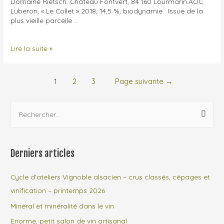
Domaine Rietsch. Château Fontvert, 84 160 Lourmarin.AOC
Luberon, « Le Collet » 2018, 14,5 %, biodynamie. Issue de la
plus vieille parcelle …
Les
Lire la suite »
dégustations
d’octobre
2020
Pagination
1
2
3
Page suivante
→
des
R
publications
e
c
h
Derniers articles
e
r
Cycle d’ateliers Vignoble alsacien – crus classés, cépages et
c
vinification – printemps 2026
h
Minéral et minéralité dans le vin
e
Enorme, petit salon de vin artisanal