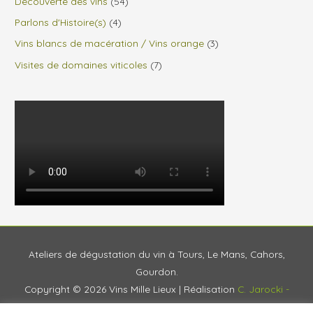
Découverte des vins
(54)
Parlons d'Histoire(s)
(4)
Vins blancs de macération / Vins orange
(3)
Visites de domaines viticoles
(7)
Ateliers de dégustation du vin à Tours, Le Mans, Cahors,
Gourdon.
Copyright © 2026
Vins Mille Lieux
| Réalisation
C. Jarocki -
Agence Vivante