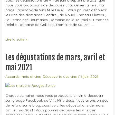
Voici les dégustations de vin de juin à septembre 2021 que
!
nous vous proposons de découvrir chaque semaine sur la
page Facebook de Vins Mille Lieux ! Vous pourrez découvrir
les vins des domaines Geoffrey de Noüel, Château Cluzeau,
La Ferme des Roumanes, Domaine de la Tournelle, Timothée
Delalle, Domaine de Gabelas, Domaine de Sauzet, …
Les
Lire la suite »
dégustations
de
juin,
Les dégustations de mars, avril et
juillet,
août
mai 2021
et
septembre
Accords mets et vins
,
Découverte des vins
/
6 juin 2021
2021
Chaque semaine, nous vous proposons un vin à découvrir
sur la page Facebook de Vins Mille Lieux. Nous avons un peu
de retard sur le blog, aussi voici les dégustations de mars,
avril et mai 2021 ! Vous pourrez découvrir les vins des
domaines Laroque d’Antan, du Mortier, Belmont, Vega Aixalà,