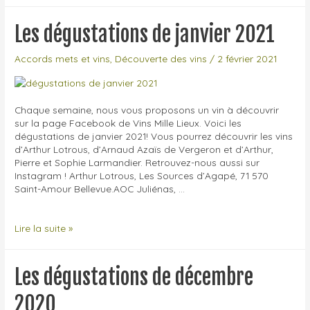
de
février
Les dégustations de janvier 2021
2021
Accords mets et vins
,
Découverte des vins
/
2 février 2021
Chaque semaine, nous vous proposons un vin à découvrir
sur la page Facebook de Vins Mille Lieux. Voici les
dégustations de janvier 2021! Vous pourrez découvrir les vins
d’Arthur Lotrous, d’Arnaud Azaïs de Vergeron et d’Arthur,
Pierre et Sophie Larmandier. Retrouvez-nous aussi sur
Instagram ! Arthur Lotrous, Les Sources d’Agapé, 71 570
Saint-Amour Bellevue.AOC Juliénas, …
Les
Lire la suite »
dégustations
de
janvier
Les dégustations de décembre
2021
2020