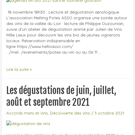
18 novembre 18h30 : Lecture et dégustation œnologique.
L’association Melting Potes ASSO organise une soirée autour
des vins de la vallée du Loir : lecture de Philippe Ouzounian,
suivie d’un atelier de dégustation animé par Julien de Vins
Mille Lieux pour découvrir les vins bio de jeunes vignerons
locaux. Réservation indispensable en
ligne https://www.helloasso.com/
…/mel…/evenements/potes-au-vin ou au 06 11 …
Agenda
Lire la suite »
VIN
novembre
et
Les dégustations de juin, juillet,
décembre
en
août et septembre 2021
Sarthe,
Touraine
Accords mets et vins
,
Découverte des vins
/
3 octobre 2021
et
dans
le
Lot