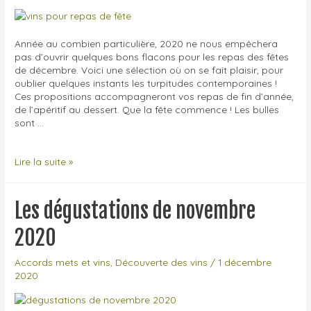
Année au combien particulière, 2020 ne nous empêchera
pas d’ouvrir quelques bons flacons pour les repas des fêtes
de décembre. Voici une sélection où on se fait plaisir, pour
oublier quelques instants les turpitudes contemporaines !
Ces propositions accompagneront vos repas de fin d’année,
de l’apéritif au dessert. Que la fête commence ! Les bulles
sont …
8
Lire la suite »
vins
et
accords
Les dégustations de novembre
pour
vos
2020
repas
de
Accords mets et vins
,
Découverte des vins
/
1 décembre
fête
2020
!