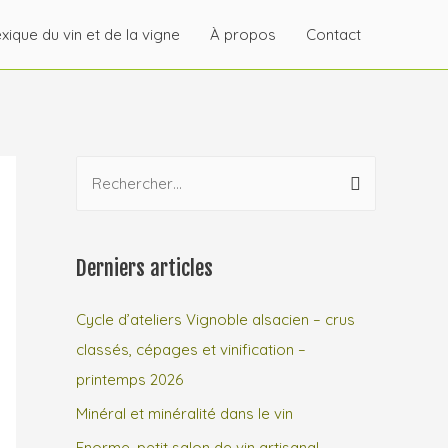
xique du vin et de la vigne
À propos
Contact
Derniers articles
Cycle d’ateliers Vignoble alsacien – crus
classés, cépages et vinification –
printemps 2026
Minéral et minéralité dans le vin
Enorme, petit salon de vin artisanal