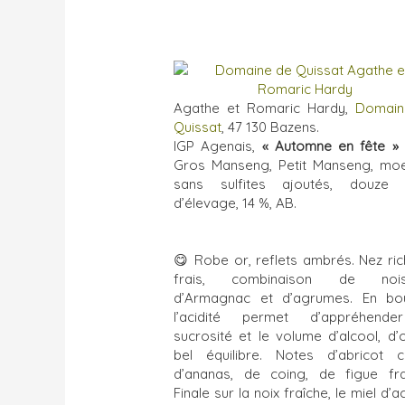
Agathe et Romaric Hardy,
Domain
Quissat
, 47 130 Bazens.
IGP Agenais,
« Automne en fête » 
Gros Manseng, Petit Manseng, moe
sans sulfites ajoutés, douze 
d’élevage, 14 %, AB.
😋
Robe or, reflets ambrés. Nez ric
frais, combinaison de noise
d’Armagnac et d’agrumes. En bo
l’acidité permet d’appréhende
sucrosité et le volume d’alcool, d’
bel équilibre. Notes d’abricot co
d’ananas, de coing, de figue fra
Finale sur la noix fraîche, le miel d’a