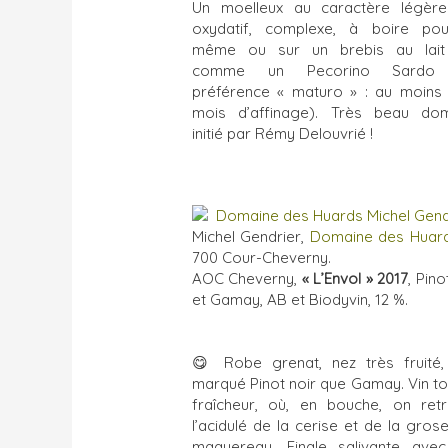
Un moelleux au caractère légèr
oxydatif, complexe, à boire pou
même ou sur un brebis au lait 
comme un Pecorino Sardo
préférence « maturo » : au moins
mois d’affinage). Très beau do
initié par Rémy Delouvrié !
Michel Gendrier,
Domaine des Huar
700 Cour-Cheverny.
AOC Cheverny,
« L’Envol » 2017
, Pino
et Gamay, AB et Biodyvin, 12 %.
😋
Robe grenat, nez très fruité,
marqué Pinot noir que Gamay. Vin to
fraîcheur, où, en bouche, on ret
l’acidulé de la cerise et de la grose
maquereau. Finale salivante ave