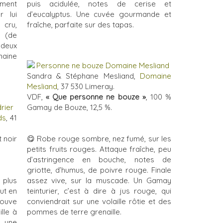
ement
puis acidulée, notes de cerise et
r lui
d’eucalyptus. Une cuvée gourmande et
cru,
fraîche, parfaite sur des tapas.
 (de
 deux
maine
Sandra & Stéphane Mesliand,
Domaine
Mesliand
, 37 530 Limeray.
VDF,
« Que personne ne bouze »
, 100 %
Gamay de Bouze, 12,5 %.
ds
, 41
😋
Robe rouge sombre, nez fumé, sur les
t noir
petits fruits rouges. Attaque fraîche, peu
d’astringence en bouche, notes de
griotte, d’humus, de poivre rouge. Finale
 plus
assez vive, sur la muscade. Un Gamay
ut en
teinturier, c’est à dire à jus rouge, qui
rouve
conviendrait sur une volaille rôtie et des
ille à
pommes de terre grenaille.
c une