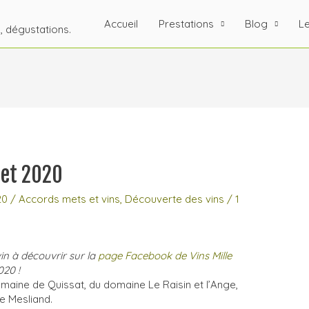
Accueil
Prestations
Blog
Le
s, dégustations.
let 2020
20
/
Accords mets et vins
,
Découverte des vins
/
1
n à découvrir sur la
page Facebook de Vins Mille
020 !
maine de Quissat, du domaine Le Raisin et l’Ange,
e Mesliand.