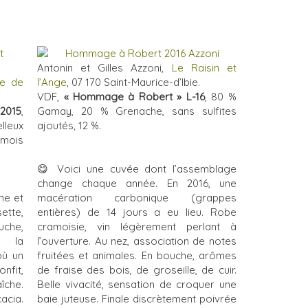
Antonin et Gilles Azzoni,
Le Raisin et
e de
l’Ange
, 07 170 Saint-Maurice-d’Ibie.
VDF,
« Hommage à Robert » L-16
, 80 %
2015
,
Gamay, 20 % Grenache, sans sulfites
lleux
ajoutés, 12 %.
mois
😋
Voici une cuvée dont l’assemblage
change chaque année. En 2016, une
he et
macération carbonique (grappes
tte,
entières) de 14 jours a eu lieu. Robe
uche,
cramoisie, vin légèrement perlant à
r la
l’ouverture. Au nez, association de notes
où un
fruitées et animales. En bouche, arômes
nfit,
de fraise des bois, de groseille, de cuir.
îche.
Belle vivacité, sensation de croquer une
cacia.
baie juteuse. Finale discrètement poivrée