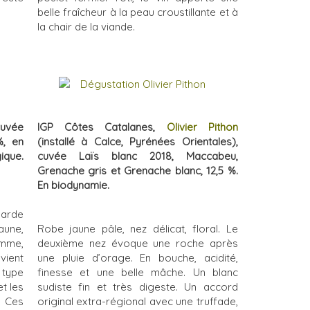
belle fraîcheur à la peau croustillante et à
la chair de la viande.
cuvée
IGP Côtes Catalanes,
Olivier Pithon
%, en
(installé à Calce, Pyrénées Orientales),
ique.
cuvée Laïs blanc 2018, Maccabeu,
Grenache gris et Grenache blanc, 12,5 %.
En biodynamie.
garde
aune,
Robe jaune pâle, nez délicat, floral. Le
omme,
deuxième nez évoque une roche après
vient
une pluie d’orage. En bouche, acidité,
 type
finesse et une belle mâche. Un blanc
et les
sudiste fin et très digeste. Un accord
 Ces
original extra-régional avec une truffade,