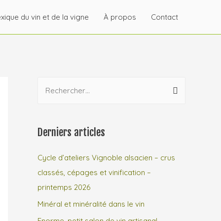
xique du vin et de la vigne
À propos
Contact
Derniers articles
Cycle d’ateliers Vignoble alsacien – crus
classés, cépages et vinification –
printemps 2026
Minéral et minéralité dans le vin
Enorme, petit salon de vin artisanal