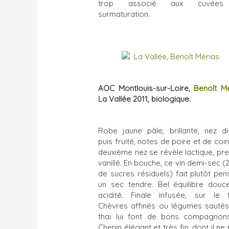
trop associé aux cuvée
surmaturation.
AOC Montlouis-sur-Loire,
Benoît M
La Vallée 2011, biologique.
Robe jaune pâle, brillante, nez di
puis fruité, notes de poire et de coi
deuxième nez se révèle lactique, pr
vanillé. En bouche, ce vin demi-sec (
de sucres résiduels) fait plutôt pen
un sec tendre. Bel équilibre douc
acidité. Finale infusée, sur le til
Chèvres affinés ou légumes sautés
thaï lui font de bons compagnon
Chenin élégant et très fin, dont il ne