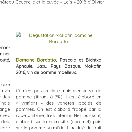
hâteau Gaudrelle et la cuvée « Laïs » 2018 d’Olivier
ron-
miner
jouté,
Domaine Bordatto
, Pascale et Bixintxo
Aphaule, Jaxu, Pays Basque. Mokofin
2016, vin de pomme moelleux.
lexe
u vin
Ce n’est pas un cidre mais bien un vin de
c des
pomme (titrant à 7%). Il est élaboré en
inale
« vinifiant » des variétés locales de
range
pommes. On est d’abord frappé par la
 avec
robe ambrée, très intense. Nez puissant,
ites.
d’abord sur la sucrosité (caramel) puis
ncore
sur la pomme surmûrie. L’acidulé du fruit