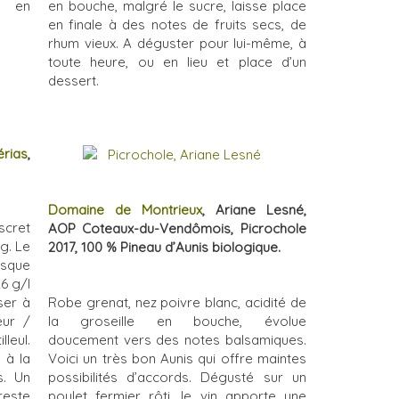
s en
en bouche, malgré le sucre, laisse place
en finale à des notes de fruits secs, de
rhum vieux. A déguster pour lui-même, à
toute heure, ou en lieu et place d’un
dessert.
érias
,
Domaine de Montrieux
, Ariane Lesné,
scret
AOP Coteaux-du-Vendômois, Picrochole
ng. Le
2017, 100 % Pineau d’Aunis biologique.
esque
26 g/l
ser à
Robe grenat, nez poivre blanc, acidité de
eur /
la groseille en bouche, évolue
leul.
doucement vers des notes balsamiques.
 à la
Voici un très bon Aunis qui offre maintes
s. Un
possibilités d’accords. Dégusté sur un
 reste
poulet fermier rôti, le vin apporte une