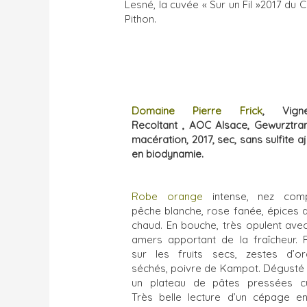
Lesné, la cuvée « Sur un Fil »2017 du C
Pithon.
Domaine Pierre Frick
, Vigne
Recoltant , AOC Alsace, Gewurztra
macération, 2017, sec, sans sulfite a
en biodynamie.
Robe orange
intense, nez comp
pêche blanche, rose fanée, épices d
chaud. En bouche, très opulent ave
amers apportant de la fraîcheur. F
sur les fruits secs, zestes d’o
séchés, poivre de Kampot. Dégusté
un plateau de pâtes pressées cu
Très belle lecture d’un cépage e