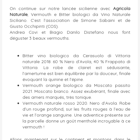
On continue sur notre lancée sicilienne avec
Agricola
Naturale
, Vermouth e Bitter biologici da Vino Naturale
Siciliano. C’est l’association de Simone Sabaini et de
Giusto Occhipinti (COS).
Andrea Covi et Biagio Danilo Distefano nous font
déguster 3 beaux vermouths.
Bitter vino biologico da Cerasuolo di Vittoria
naturale 2018. 60 % Nero d’Avola, 40 % Frappato di
Vittoria. La robe de clairet est séduisante,
l’amertume est bien équilibrée par la douceur, finale
évoquant la quinine et l’épine.
Vermouth orange biologico da Moscato passito
2021. Moscato bianco. Assez exubérant, finale avec
des amers marqués, très tonique.
Vermouth naturale rosso 2020. Nero d’Avola. Robe
d’un rouge profond, sur les fruits rouges à l’eau de
vie et l’orange sanguine. Une adventice présente sur
la parcelle donne un goût mentholé incroyable à ce
vermouth !
Allons maintenant sur le continent et montons dans le