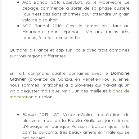
AOC Bandol 2016
Collection
. 95 % Mourvèdre. Le
cépage commence à sortir de sa phase austère
(qui n’est pas sans charme) pour atteindre un grain
velouté à souhait.
AOC Bandol 2010. C’est le temps qu’il faut au
Mourvèdre pour s’épanouir. Vin aux tanins très
fondus, à la fois dense et fin.
Quittons la France et cap sur l’Italie avec trois domaines
sur trois régions différentes.
En fait, comptons quatre domaines avec le
Domaine
Gravner
(province de Gorizia, en Vénétie-Frioul julienne,
nous sommes limitrophes à la Slovénie) qui n’avait qu’un
vin à déguster mais quel vin ! L’un des meilleurs
blancs de
macération
du salon :
Ribolla
2013. IGT Venezia-Giulia, macération de
plusieurs mois de la Ribolla Gialla en jarre, 6 ans
d’élevage en barrique. Puissant, balsamique, fruits
confits, curcuma, très beaux amers en finale qui se
prolongent ..