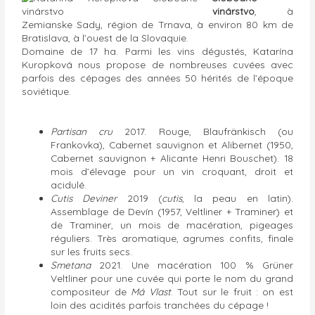
vinárstvo
, à
Zemianske Sady, région de Trnava, à environ 80 km de
Bratislava, à l’ouest de la Slovaquie.
Domaine de 17 ha. Parmi les vins dégustés, Katarína
Kuropková nous propose de nombreuses cuvées avec
parfois des cépages des années 50 hérités de l’époque
soviétique.
Partisan cru
2017. Rouge, Blaufränkisch (ou
Frankovka), Cabernet sauvignon et Alibernet (1950,
Cabernet sauvignon + Alicante Henri Bouschet). 18
mois d’élevage pour un vin croquant, droit et
acidulé.
Cutis Deviner
2019 (
cutis
, la peau en latin).
Assemblage de Devín (1957, Veltliner + Traminer) et
de Traminer, un mois de macération, pigeages
réguliers. Très aromatique, agrumes confits, finale
sur les fruits secs.
Smetana
2021. Une macération 100 % Grüner
Veltliner pour une cuvée qui porte le nom du grand
compositeur de
Má Vlast
. Tout sur le fruit : on est
loin des acidités parfois tranchées du cépage !