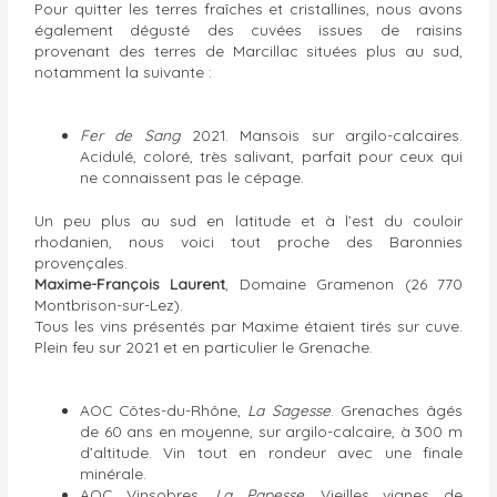
Pour quitter les terres fraîches et cristallines, nous avons
également dégusté des cuvées issues de raisins
provenant des terres de Marcillac situées plus au sud,
notamment la suivante :
Fer de Sang
2021. Mansois sur argilo-calcaires.
Acidulé, coloré, très salivant, parfait pour ceux qui
ne connaissent pas le cépage.
Un peu plus au sud en latitude et à l’est du couloir
rhodanien, nous voici tout proche des Baronnies
provençales.
Maxime-François Laurent
, Domaine Gramenon (26 770
Montbrison-sur-Lez).
Tous les vins présentés par Maxime étaient tirés sur cuve.
Plein feu sur 2021 et en particulier le Grenache.
AOC Côtes-du-Rhône,
La Sagesse
. Grenaches âgés
de 60 ans en moyenne, sur argilo-calcaire, à 300 m
d’altitude. Vin tout en rondeur avec une finale
minérale.
AOC Vinsobres,
La Papesse
. Vieilles vignes de