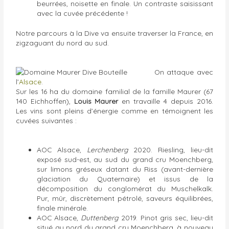
beurrées, noisette en finale. Un contraste saisissant
avec la cuvée précédente !
Notre parcours à la Dive va ensuite traverser la France, en
zigzaguant du nord au sud.
On attaque avec
l’
Alsace
.
Sur les 16 ha du domaine familial de la famille Maurer (67
140 Eichhoffen),
Louis Maurer
en travaille 4 depuis 2016.
Les vins sont pleins d’énergie comme en témoignent les
cuvées suivantes :
AOC Alsace,
Lerchenberg
2020. Riesling, lieu-dit
exposé sud-est, au sud du grand cru Moenchberg,
sur limons gréseux datant du Riss (avant-dernière
glaciation du Quaternaire) et issus de la
décomposition du conglomérat du Muschelkalk.
Pur, mûr, discrètement pétrolé, saveurs équilibrées,
finale minérale.
AOC Alsace,
Duttenberg
2019. Pinot gris sec, lieu-dit
situé au nord du grand cru Moenchberg, à nouveau