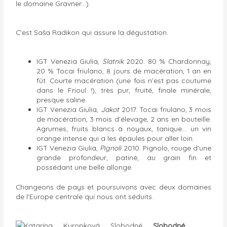
le domaine Gravner…).
C’est Saša Radikon qui assure la dégustation.
IGT Venezia Giulia,
Slatnik
2020. 80 % Chardonnay,
20 % Tocai friulano, 8 jours de macération, 1 an en
fût. Courte macération (une fois n’est pas coutume
dans le Frioul !), très pur, fruité, finale minérale,
presque saline.
IGT Venezia Giulia,
Jakot
2017. Tocai friulano, 3 mois
de macération, 3 mois d’élevage, 2 ans en bouteille.
Agrumes, fruits blancs à noyaux, tanique… un vin
orange intense qui a les épaules pour aller loin.
IGT Venezia Giulia,
Pignoli
2010. Pignolo, rouge d’une
grande profondeur, patiné, au grain fin et
possédant une belle allonge.
Changeons de pays et poursuivons avec deux domaines
de l’Europe centrale qui nous ont séduits.
Slobodné