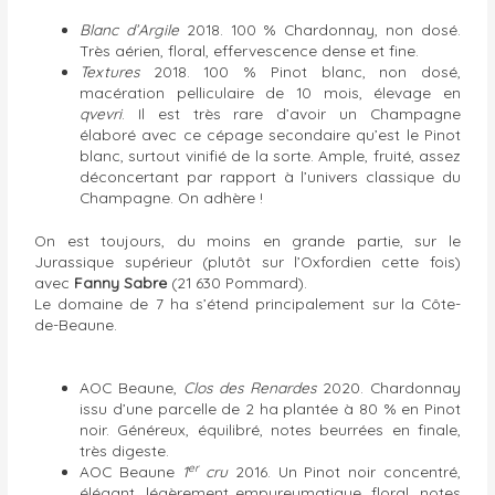
Blanc d’Argile
2018. 100 % Chardonnay, non dosé.
Très aérien, floral, effervescence dense et fine.
Textures
2018. 100 % Pinot blanc, non dosé,
macération pelliculaire de 10 mois, élevage en
qvevri
. Il est très rare d’avoir un Champagne
élaboré avec ce cépage secondaire qu’est le Pinot
blanc, surtout vinifié de la sorte. Ample, fruité, assez
déconcertant par rapport à l’univers classique du
Champagne. On adhère !
On est toujours, du moins en grande partie, sur le
Jurassique supérieur (plutôt sur l’Oxfordien cette fois)
avec
Fanny Sabre
(21 630 Pommard).
Le domaine de 7 ha s’étend principalement sur la Côte-
de-Beaune.
AOC Beaune,
Clos des Renardes
2020. Chardonnay
issu d’une parcelle de 2 ha plantée à 80 % en Pinot
noir. Généreux, équilibré, notes beurrées en finale,
très digeste.
er
AOC Beaune
1
cru
2016. Un Pinot noir concentré,
élégant, légèrement empyreumatique, floral, notes