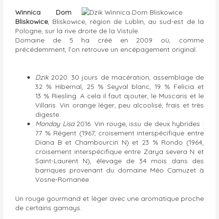
Winnica Dom
Bliskowice
, Bliskowice, région de Lublin, au sud-est de la
Pologne, sur la rive droite de la Vistule.
Domaine de 5 ha créé en 2009 où, comme
précédemment, l’on retrouve un encépagement original.
Dzik
2020. 30 jours de macération, assemblage de
32 % Hibernal, 25 % Seyval blanc, 19 % Felicia et
13 % Riesling. A cela il faut ajouter, le Muscaris et le
Villaris. Vin orange léger, peu alcoolisé, frais et très
digeste.
Monday Lisa
2016. Vin rouge, issu de deux hybrides :
77 % Régent (1967, croisement interspécifique entre
Diana B et Chambourcin N) et 23 % Rondo (1964,
croisement interspécifique entre Zarya severa N et
Saint-Laurent N), élevage de 34 mois dans des
barriques provenant du domaine Méo Camuzet à
Vosne-Romanée.
Un rouge gourmand et léger avec une aromatique proche
de certains gamays.