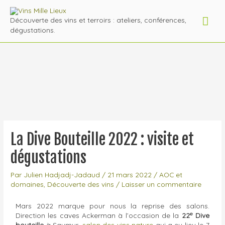
Découverte des vins et terroirs : ateliers, conférences,
dégustations.
La Dive Bouteille 2022 : visite et
dégustations
Par
Julien Hadjadj-Jadaud
/
21 mars 2022
/
AOC et
domaines
,
Découverte des vins
/
Laisser un commentaire
Mars 2022 marque pour nous la reprise des salons.
e
Direction les caves Ackerman à l’occasion de la
22
Dive
bouteille
à Saumur,
salon des vins nature
qui a eu lieu le 7