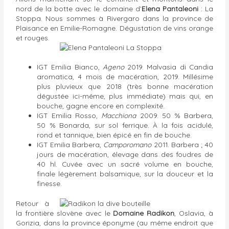
nord de la botte avec le domaine d’
Elena Pantaleoni
: La
Stoppa. Nous sommes à Rivergaro dans la province de
Plaisance en Emilie-Romagne. Dégustation de vins orange
et rouges.
IGT Emilia Bianco,
Ageno
2019. Malvasia di Candia
aromatica, 4 mois de macération, 2019. Millésime
plus pluvieux que 2018 (très bonne macération
dégustée ici-même, plus immédiate) mais qui, en
bouche, gagne encore en complexité.
IGT Emilia Rosso,
Macchiona
2009. 50 % Barbera,
50 % Bonarda, sur sol ferrique. À la fois acidulé,
rond et tannique, bien épicé en fin de bouche.
IGT Emilia Barbera,
Camporomano
2011. Barbera ; 40
jours de macération, élevage dans des foudres de
40 hl. Cuvée avec un sacré volume en bouche,
finale légèrement balsamique, sur la douceur et la
finesse.
Retour à
la frontière slovène avec le
Domaine Radikon
, Oslavia, à
Gorizia, dans la province éponyme (au même endroit que