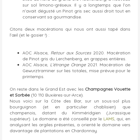
sur sol limono-gréseux. Il y a longtemps que l’on
n’avait dégusté un Pinot gris sec aussi droit tout en
conservant sa gourmandise.
Citons deux macérations qui nous ont aussi tapé dans
l’œil (et le gosier !) :
AOC Alsace,
Retour aux Sources
2020. Macération
de Pinot gris du Lerchenberg, en grappes entières.
AOC Alsace,
L’étrange Orange
2021. Macération de
Gewurztraminer sur lies totales, mise prévue pour le
printemps.
On reste dans le Grand Est avec les
Champagnes Vouette
et Sorbée
(10 110 Buxières-sur-Arce).
Nous voici sur la Côte des Bar, sur un sous-sol plus
bourguignon (et en particulier chablisien) que
champenois, datant du Kimméridgien (Jurassique
supérieur). Le domaine a été conseillé par le
LAMS
, qui, en
analysant les argiles présentes, a orienté le domaine vers
davantage de plantations en Chardonnay.