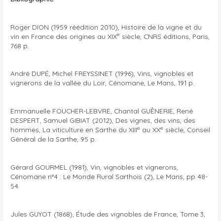
Roger DION (1959 réédition 2010), Histoire de la vigne et du
e
vin en France des origines au XIX
siècle, CNRS éditions, Paris,
768 p.
André DUPÉ, Michel FREYSSINET (1996), Vins, vignobles et
vignerons de la vallée du Loir, Cénomane, Le Mans, 191 p.
Emmanuelle FOUCHER-LEBVRE, Chantal GUÊNERIE, René
DESPERT, Samuel GIBIAT (2012), Des vignes, des vins, des
e
e
hommes, La viticulture en Sarthe du XIII
au XX
siècle, Conseil
Général de la Sarthe, 95 p.
Gérard GOURMEL (1981), Vin, vignobles et vignerons,
Cénomane n°4 : Le Monde Rural Sarthois (2), Le Mans, pp 48-
54.
Jules GUYOT (1868), Étude des vignobles de France, Tome 3,