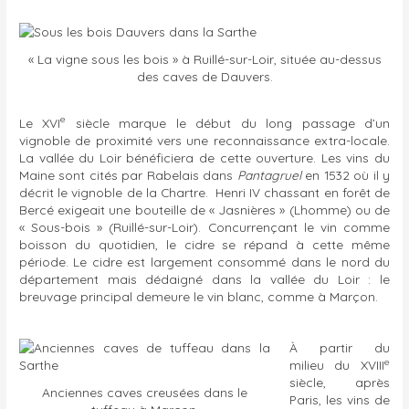
« La vigne sous les bois » à Ruillé-sur-Loir, située au-dessus
des caves de Dauvers.
e
Le XVI
siècle marque le début du long passage d’un
vignoble de proximité vers une reconnaissance extra-locale.
La vallée du Loir bénéficiera de cette ouverture. Les vins du
Maine sont cités par Rabelais dans
Pantagruel
en 1532 où il y
décrit le vignoble de la Chartre. Henri IV chassant en forêt de
Bercé exigeait une bouteille de « Jasnières » (Lhomme) ou de
« Sous-bois » (Ruillé-sur-Loir). Concurrençant le vin comme
boisson du quotidien, le cidre se répand à cette même
période. Le cidre est largement consommé dans le nord du
département mais dédaigné dans la vallée du Loir : le
breuvage principal demeure le vin blanc, comme à Marçon.
À partir du
e
milieu du XVIII
siècle, après
Anciennes caves creusées dans le
Paris, les vins de