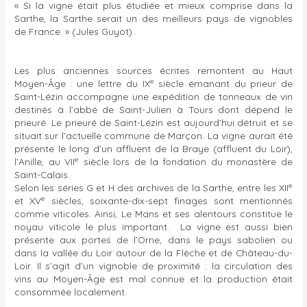
« Si la vigne était plus étudiée et mieux comprise dans la
Sarthe, la Sarthe serait un des meilleurs pays de vignobles
de France. » (Jules Guyot)
Les plus anciennes sources écrites remontent au Haut
e
Moyen-Âge : une lettre du IX
siècle émanant du prieur de
Saint-Lézin accompagne une expédition de tonneaux de vin
destinés à l’abbé de Saint-Julien à Tours dont dépend le
prieuré. Le prieuré de Saint-Lézin est aujourd’hui détruit et se
situait sur l’actuelle commune de Marçon. La vigne aurait été
présente le long d’un affluent de la Braye (affluent du Loir),
e
l’Anille, au VII
siècle lors de la fondation du monastère de
Saint-Calais.
e
Selon les séries G et H des archives de la Sarthe, entre les XII
e
et XV
siècles, soixante-dix-sept finages sont mentionnés
comme viticoles. Ainsi, Le Mans et ses alentours constitue le
noyau viticole le plus important. La vigne est aussi bien
présente aux portes de l’Orne, dans le pays sabolien ou
dans la vallée du Loir autour de la Flèche et de Château-du-
Loir. Il s’agit d’un vignoble de proximité : la circulation des
vins au Moyen-Âge est mal connue et la production était
consommée localement.