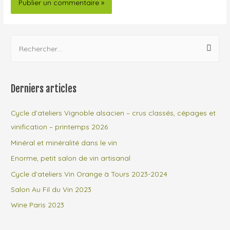
R
e
c
h
Derniers articles
e
r
Cycle d’ateliers Vignoble alsacien – crus classés, cépages et
c
vinification – printemps 2026
h
Minéral et minéralité dans le vin
e
Enorme, petit salon de vin artisanal
r
Cycle d’ateliers Vin Orange à Tours 2023-2024
Salon Au Fil du Vin 2023
:
Wine Paris 2023