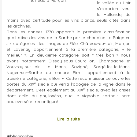
tuffeau à Marçon.
la vallée du Loir
s’exportent vers
la Hollande, du
moins avec certitude pour les vins blancs, seuls cités dans
les archives.
Dans les années 1770 apparaît la première classification
qualitative des vins de la Sarthe par le chanoine La Paige en
six catégories : les finages de Flée, Château-du-Loir, Marçon
et Lavenay appartiennent à la première catégorie, « le
meilleur ». En deuxième catégorie, soit « très bon » nous
avons notamment Dissay-sous-Courcillon, Champagné et
Vouvray-sur-Loir. Le Mans, Savigné, Sargé-lès-le-Mans,
Noyen-sur-Sarthe ou encore Pirmil appartiennent à la
troisième catégorie, « Bon ». Cette reconnaissance ouvre les
e
portes du XIX
siècle qui verra l’apogée de la vigne dans le
e
département. C’est également au XIX
siècle, avec les crises
dont celle du phylloxéra, que le vignoble sarthois sera
bouleversé et reconfiguré.
Lire la suite
Bibliographie