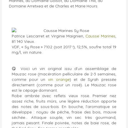
Marines, du Domaine Goisot, du Domaine Thill, du
Domaine Arretxea et de Charles et Marie Hours.
Patrice Lescarret et Virginie Maignien,
Causse Marines
,
81 140 Vieux.
VDF, « Sy Rose » 7102 (soit 2017 !), 12,5%, soufre total 19
mg/l, vin nature.
😋
Voici un vin original issu d’un assemblage de
Mauzac rose (macération pelliculaire de 2-3 semaines,
comme pour un
vin orange
) et de Syrah pressée
directement (comme pour un rosé). Le Mauzac rose
est le cépage dominant.
Robe ambrée avec reflets vieux rose. Premier nez
assez riche, fruits mûrs, une légère réduction a
pporte
des notes de sous-bois. En bouche, l’aromatique se
développe : noyau de pêche, fraise des bois, mauve
séchée… Attaque souple, vin sec très gourmand,
jamais pesant. Finale poivrée, notes de baie rose, de