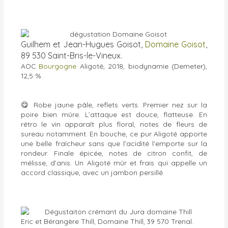
Guilhem et Jean-Hugues Goisot,
Domaine Goisot
,
89 530 Saint-Bris-le-Vineux.
AOC
Bourgogne
Aligoté, 2018, biodynamie (Demeter),
12,5 %.
😋
Robe jaune pâle, reflets verts. Premier nez sur la
poire bien mûre. L’attaque est douce, flatteuse. En
rétro le vin apparaît plus floral, notes de fleurs de
sureau notamment. En bouche, ce pur Aligoté apporte
une belle fraîcheur sans que l’acidité l’emporte sur la
rondeur. Finale épicée, notes de citron confit, de
mélisse, d’anis. Un Aligoté mûr et frais qui appelle un
accord classique, avec un jambon persillé.
Eric et Bérangère Thill, Domaine Thill, 39 570 Trenal.