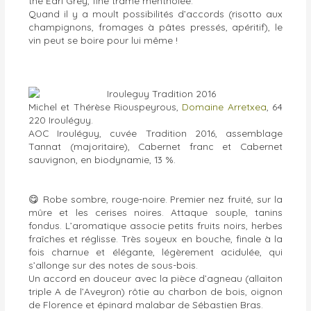
thé Earl Grey, fine trame mentholée.
Quand il y a moult possibilités d’accords (risotto aux
champignons, fromages à pâtes pressés, apéritif), le
vin peut se boire pour lui même !
Michel et Thérèse Riouspeyrous,
Domaine Arretxea
, 64
220 Irouléguy.
AOC Irouléguy, cuvée Tradition 2016, assemblage
Tannat (majoritaire), Cabernet franc et Cabernet
sauvignon, en biodynamie, 13 %.
😋
Robe sombre, rouge-noire. Premier nez fruité, sur la
mûre et les cerises noires. Attaque souple, tanins
fondus. L’aromatique associe petits fruits noirs, herbes
fraîches et réglisse. Très soyeux en bouche, finale à la
fois charnue et élégante, légèrement acidulée, qui
s’allonge sur des notes de sous-bois.
Un accord en douceur avec la pièce d’agneau (allaiton
triple A de l’Aveyron) rôtie au charbon de bois, oignon
de Florence et épinard malabar de Sébastien Bras.