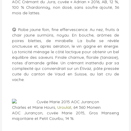
AOC Crémant du Jura, cuvée « Adrian » 2016, AB, 12 %,
100 % Chardonnay, non dosé, sans soufre ajouté, 36
mois de lattes.
😋
Robe jaune foin, fine effervescence. Au nez, fruits à
chair jaune surmûris, noyau. En bouche, arômes de
poires blettes, de mirabelle. La bulle se révèle
onctueuse et, après aération, le vin gagne en énergie.
La tonicité ménage le côté lactique pour obtenir un bel
équilibre des saveurs. Finale charnue, florale (tanaisie),
notes d’amande grillée. Un crémant inattendu par sa
complexité qui conviendrait sur un Étivaz, pâte pressée
cuite du canton de Vaud en Suisse, au lait cru de
vache.
Charles et Marie Hours,
Uroulat
, 64 360 Monein.
AOC Jurançon, cuvée Marie 2015, Gros Manseng
majoritaire et Petit Courbu, 14 %.