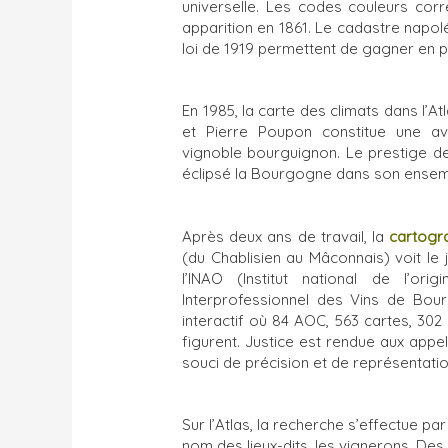
universelle. Les codes couleurs corr
apparition en 1861. Le cadastre napo
loi de 1919 permettent de gagner en p
En 1985, la carte des climats dans l’A
et Pierre Poupon constitue une a
vignoble bourguignon. Le prestige de
éclipsé la Bourgogne dans son ensemb
Après deux ans de travail, la
cartogr
(du Chablisien au Mâconnais) voit le 
l’INAO (Institut national de l’o
Interprofessionnel des Vins de Bourg
interactif où 84 AOC, 563 cartes, 302
figurent. Justice est rendue aux appe
souci de précision et de représentati
Sur l’Atlas, la recherche s’effectue par
nom des lieux-dits, les vignerons. Des