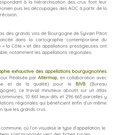
espondant à la hiérarchisation des crus font leur
léonien puis les découpages des AOC à partir de la
récision.
tlas des grands vins de Bourgogne de Sylvain Pitiot
vancée dans la cartographie contemporaine du
 « la Côte » et des appellations prestigieuses ont
le, notamment les appellations régionales.
aphie exhaustive des appellations bourguignonnes
jour. Réalisée par
Altermap
, en collaboration avec
rigine et de la qualité) pour le
BIVB
(Bureau
ogne), ce travail minutieux aboutit sur un atlas
 communes, 10 861 lieux-dits et 296 663 parcelles y
llations régionales qui bénéficient enfin d’un même
on que les grands crus.
 commune, où l’on visualise le type d’appellation, le
 liens sont proposés vers des fiches sur les