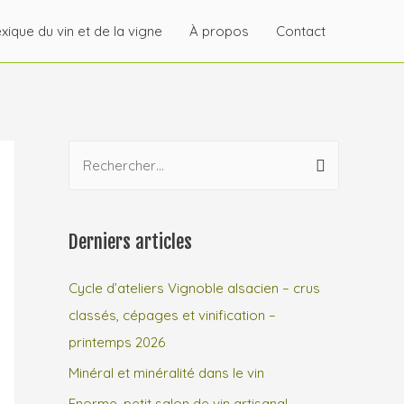
xique du vin et de la vigne
À propos
Contact
Derniers articles
Cycle d’ateliers Vignoble alsacien – crus
classés, cépages et vinification –
printemps 2026
Minéral et minéralité dans le vin
Enorme, petit salon de vin artisanal