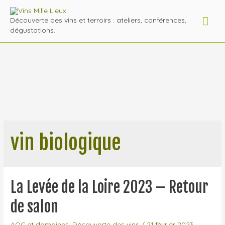
Men
Découverte des vins et terroirs : ateliers, conférences,
dégustations.
prin
vin biologique
La Levée de la Loire 2023 – Retour
de salon
AOC et domaines
,
Découverte des vins
/
21 février 2023