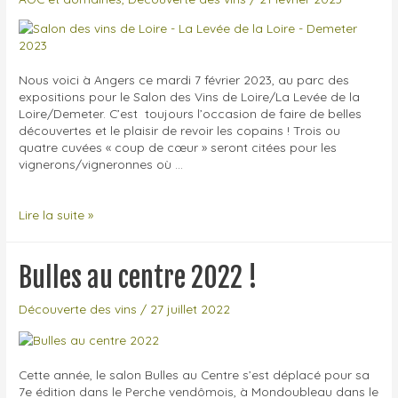
Nous voici à Angers ce mardi 7 février 2023, au parc des
expositions pour le Salon des Vins de Loire/La Levée de la
Loire/Demeter. C’est toujours l’occasion de faire de belles
découvertes et le plaisir de revoir les copains ! Trois ou
quatre cuvées « coup de cœur » seront citées pour les
vignerons/vigneronnes où …
La
Lire la suite »
Levée
de
la
Bulles au centre 2022 !
Loire
2023
Découverte des vins
/
27 juillet 2022
–
Retour
de
salon
Cette année, le salon Bulles au Centre s’est déplacé pour sa
7e édition dans le Perche vendômois, à Mondoubleau dans le