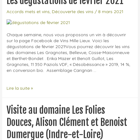
Les dégustations de février 2021
en
Cave
Accords mets et vins
,
Découverte des vins
/
8 mars 2021
Ouverte
à
Sainte-
Maure-
Chaque semaine, nous vous proposons un vin à découvrir
de-
sur la page Facebook de Vins Mille Lieux. Voici les
Touraine
dégustations de février 2021!Vous pourrez découvrir les vins
(37)
des domaines Les Gragnotes, Bellevue, Cosse-Maisonneuve
et Berthet-Bondet . Erika Mazer et Benoît Guillot, Les
Gragnotes, 11 350 Paziols.VDF, « Désobéissance » 2019, 14 %,
en conversion bio. Assemblage Carignan …
Les
Lire la suite »
dégustations
de
février
Visite au domaine Les Folies
2021
Douces, Alison Clément et Benoist
Dumergue (Indre-et-Loire)