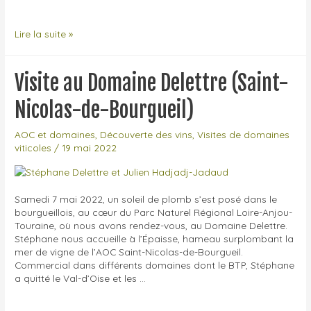
1ère
Lire la suite »
édition
du
salon
Visite au Domaine Delettre (Saint-
pro
Contrastes
Nicolas-de-Bourgueil)
à
Rodez
AOC et domaines
,
Découverte des vins
,
Visites de domaines
viticoles
/
19 mai 2022
Samedi 7 mai 2022, un soleil de plomb s’est posé dans le
bourgueillois, au cœur du Parc Naturel Régional Loire-Anjou-
Touraine, où nous avons rendez-vous, au Domaine Delettre.
Stéphane nous accueille à l’Épaisse, hameau surplombant la
mer de vigne de l’AOC Saint-Nicolas-de-Bourgueil.
Commercial dans différents domaines dont le BTP, Stéphane
a quitté le Val-d’Oise et les …