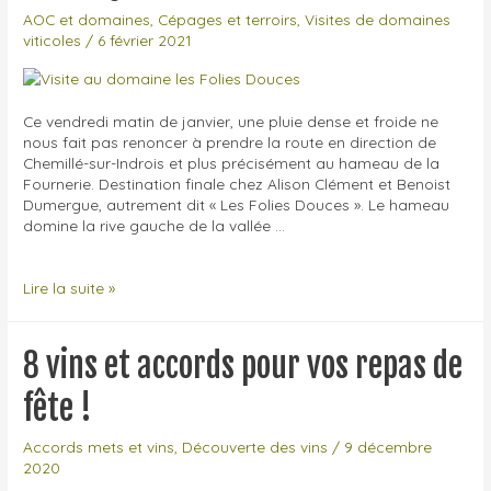
AOC et domaines
,
Cépages et terroirs
,
Visites de domaines
viticoles
/
6 février 2021
Ce vendredi matin de janvier, une pluie dense et froide ne
nous fait pas renoncer à prendre la route en direction de
Chemillé-sur-Indrois et plus précisément au hameau de la
Fournerie. Destination finale chez Alison Clément et Benoist
Dumergue, autrement dit « Les Folies Douces ». Le hameau
domine la rive gauche de la vallée …
Visite
Lire la suite »
au
domaine
Les
8 vins et accords pour vos repas de
Folies
Douces,
fête !
Alison
Clément
Accords mets et vins
,
Découverte des vins
/
9 décembre
et
2020
Benoist