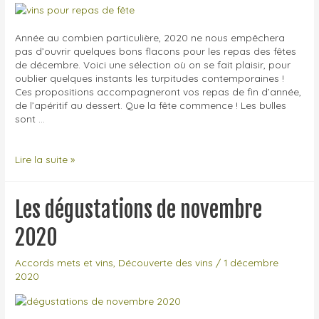
Dumergue
(Indre-
et-
Année au combien particulière, 2020 ne nous empêchera
Loire)
pas d’ouvrir quelques bons flacons pour les repas des fêtes
de décembre. Voici une sélection où on se fait plaisir, pour
oublier quelques instants les turpitudes contemporaines !
Ces propositions accompagneront vos repas de fin d’année,
de l’apéritif au dessert. Que la fête commence ! Les bulles
sont …
8
Lire la suite »
vins
et
accords
Les dégustations de novembre
pour
vos
2020
repas
de
Accords mets et vins
,
Découverte des vins
/
1 décembre
fête
2020
!