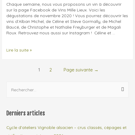
Chaque semaine, nous vous proposons un vin à découvrir
sur la page Facebook de Vins Mille Lieux. Voici les
dégustations de novembre 2020 ! Vous pourrez découvrir les
vins d’Alban Michel, de Céline et Steve Gormally, de Michel
Baucé, de Christophe et Nathalie Freyburger et de Magali
Roux. Retrouvez-nous aussi sur Instagram ! Céline et …
Les
Lire la suite »
dégustations
de
novembre
Pagination
1
2
Page suivante
→
2020
des
R
publications
e
c
h
Derniers articles
e
r
Cycle d’ateliers Vignoble alsacien – crus classés, cépages et
c