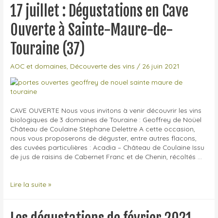
de
17 juillet : Dégustations en Cave
la
Roche
Ouverte à Sainte-Maure-de-
Bleue,
Sébastien
Touraine (37)
Cornille
(Sarthe)
AOC et domaines
,
Découverte des vins
/
26 juin 2021
CAVE OUVERTE Nous vous invitons à venir découvrir les vins
biologiques de 3 domaines de Touraine : Geoffrey de Noüel
Château de Coulaine Stéphane Delettre A cette occasion,
nous vous proposerons de déguster, entre autres flacons,
des cuvées particulières : Acadia – Château de Coulaine Issu
de jus de raisins de Cabernet Franc et de Chenin, récoltés …
17
Lire la suite »
juillet
:
Dégustations