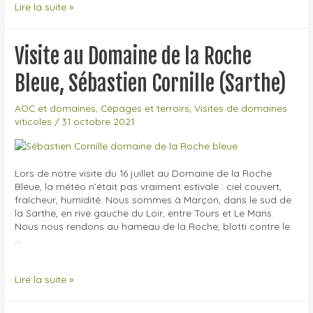
Visite
Lire la suite »
au
Domaine
Delettre
Visite au Domaine de la Roche
(Saint-
Nicolas-
Bleue, Sébastien Cornille (Sarthe)
de-
Bourgueil)
AOC et domaines
,
Cépages et terroirs
,
Visites de domaines
viticoles
/
31 octobre 2021
Lors de notre visite du 16 juillet au Domaine de la Roche
Bleue, la météo n’était pas vraiment estivale : ciel couvert,
fraîcheur, humidité. Nous sommes à Marçon, dans le sud de
la Sarthe, en rive gauche du Loir, entre Tours et Le Mans.
Nous nous rendons au hameau de la Roche, blotti contre le
…
Visite
Lire la suite »
au
Domaine